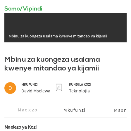
Somo/Vipindi
Mbinu za kuongeza usalama kwenye mitandao ya kijamii
Mbinu za kuongeza usalama
kwenye mitandao ya kijamii
MKUFUNZI
KUNDI LA KOZI
D
David Mselewa
Teknolojia
Maelezo
Mkufunzi
Maoni
Maelezo ya Kozi