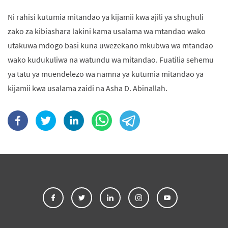
Ni rahisi kutumia mitandao ya kijamii kwa ajili ya shughuli
zako za kibiashara lakini kama usalama wa mtandao wako
utakuwa mdogo basi kuna uwezekano mkubwa wa mtandao
wako kudukuliwa na watundu wa mitandao. Fuatilia sehemu
ya tatu ya muendelezo wa namna ya kutumia mitandao ya
kijamii kwa usalama zaidi na Asha D. Abinallah.