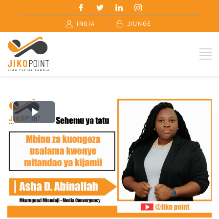
INGIA
JIUNGE
Play
Video