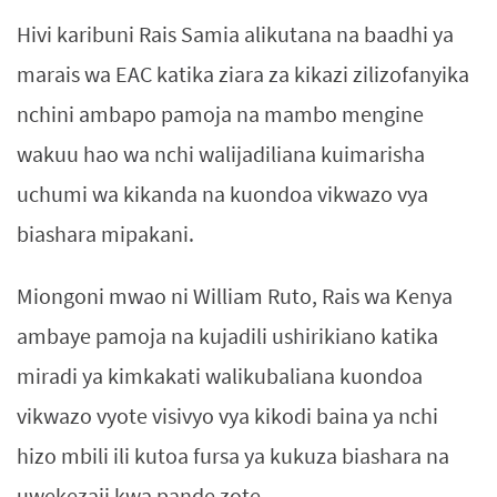
Hivi karibuni Rais Samia alikutana na baadhi ya
marais wa EAC katika ziara za kikazi zilizofanyika
nchini ambapo pamoja na mambo mengine
wakuu hao wa nchi walijadiliana kuimarisha
uchumi wa kikanda na kuondoa vikwazo vya
biashara mipakani.
Miongoni mwao ni William Ruto, Rais wa Kenya
ambaye pamoja na kujadili ushirikiano katika
miradi ya kimkakati walikubaliana kuondoa
vikwazo vyote visivyo vya kikodi baina ya nchi
hizo mbili ili kutoa fursa ya kukuza biashara na
uwekezaji kwa pande zote.