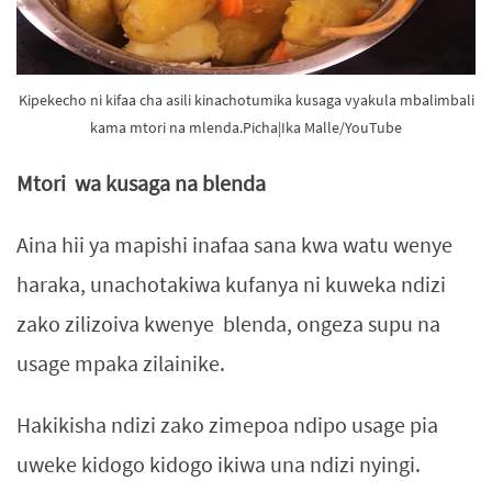
Kipekecho ni kifaa cha asili kinachotumika kusaga vyakula mbalimbali
kama mtori na mlenda.Picha|Ika Malle/YouTube
Mtori wa kusaga na blenda
Aina hii ya mapishi inafaa sana kwa watu wenye
haraka, unachotakiwa kufanya ni kuweka ndizi
zako zilizoiva kwenye blenda, ongeza supu na
usage mpaka zilainike.
Hakikisha ndizi zako zimepoa ndipo usage pia
uweke kidogo kidogo ikiwa una ndizi nyingi.