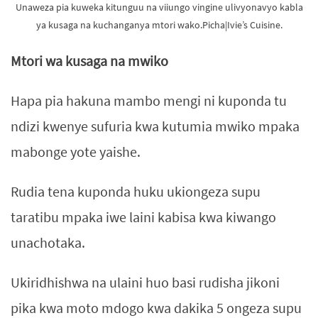
Unaweza pia kuweka kitunguu na viiungo vingine ulivyonavyo kabla
ya kusaga na kuchanganya mtori wako.Picha|Ivie’s Cuisine.
Mtori wa kusaga na mwiko
Hapa pia hakuna mambo mengi ni kuponda tu
ndizi kwenye sufuria kwa kutumia mwiko mpaka
mabonge yote yaishe.
Rudia tena kuponda huku ukiongeza supu
taratibu mpaka iwe laini kabisa kwa kiwango
unachotaka.
Ukiridhishwa na ulaini huo basi rudisha jikoni
pika kwa moto mdogo kwa dakika 5 ongeza supu