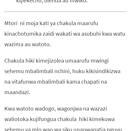
kipekecho, blenda au mwiko.
Mtori ni moja kati ya chakula maarufu
kinachotumika zaidi wakati wa asubuhi kwa watu
wazima au watoto.
Chakula hiki kimejizolea umaarufu mwingi
sehemu mbalimbali nchini, huku kikisindikizwa
na vitafunwa mbalimbali kama chapati na
maandazi.
Kwa watoto wadogo, wagonjwa na wazazi
waliotoka kujifungua chakula hiki kimekuwa
sehemu ya mlo wao wa siku unaowapatia nguvu