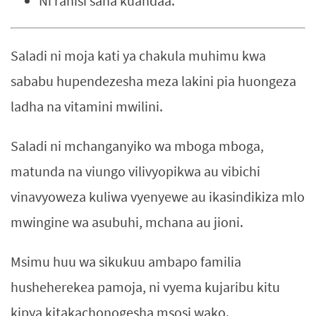
Ni rahisi sana kuandaa.
Saladi ni moja kati ya chakula muhimu kwa
sababu hupendezesha meza lakini pia huongeza
ladha na vitamini mwilini.
Saladi ni mchanganyiko wa mboga mboga,
matunda na viungo vilivyopikwa au vibichi
vinavyoweza kuliwa vyenyewe au ikasindikiza mlo
mwingine wa asubuhi, mchana au jioni.
Msimu huu wa sikukuu ambapo familia
husheherekea pamoja, ni vyema kujaribu kitu
kipya kitakachonogesha msosi wako.