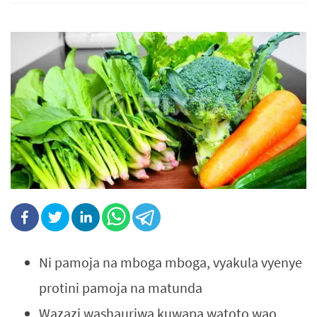
Ni pamoja na mboga mboga, vyakula vyenye
protini pamoja na matunda
Wazazi washauriwa kuwapa watoto wao