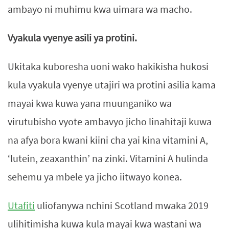
ambayo ni muhimu kwa uimara wa macho.
Vyakula vyenye asili ya protini.
Ukitaka kuboresha uoni wako hakikisha hukosi
kula vyakula vyenye utajiri wa protini asilia kama
mayai kwa kuwa yana muunganiko wa
virutubisho vyote ambavyo jicho linahitaji kuwa
na afya bora kwani kiini cha yai kina vitamini A,
‘lutein, zeaxanthin’ na zinki. Vitamini A hulinda
sehemu ya mbele ya jicho iitwayo konea.
Utafiti
uliofanywa nchini Scotland mwaka 2019
ulihitimisha kuwa kula mayai kwa wastani wa