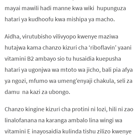
mayai mawili hadi manne kwa wiki hupunguza
hatari ya kudhoofu kwa mishipa ya macho.
Aidha, virutubisho vilivyopo kwenye maziwa
hutajwa kama chanzo kizuri cha ‘riboflavin’ yaani
vitamini B2 ambayo sio tu husaidia kuepusha
hatari ya ugonjwa wa mtoto wa jicho, bali pia afya
ya ngozi, mfumo wa umeng’enyaji chakula, seli za
damu na kazi za ubongo.
Chanzo kingine kizuri cha protini ni lozi, hili ni zao
linalofanana na karanga ambalo lina wingi wa
vitamini E inayosaidia kulinda tishu zilizo kwenye