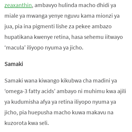
zeaxanthin
, ambavyo hulinda macho dhidi ya
miale ya mwanga yenye nguvu kama mionzi ya
jua, pia ina pigmenti lishe za pekee ambazo
hupatikana kwenye retina, hasa sehemu iitwayo
‘macula’ iliyopo nyuma ya jicho.
Samaki
Samaki wana kiwango kikubwa cha madini ya
‘omega-3 fatty acids’ ambayo ni muhimu kwa ajili
ya kudumisha afya ya retina iliyopo nyuma ya
jicho, pia huepusha macho kuwa makavu na
kuzorota kwa seli.