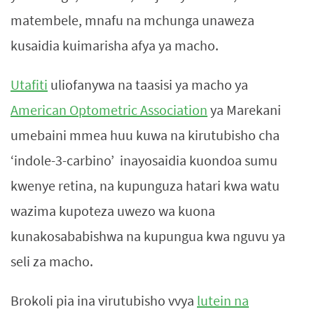
matembele, mnafu na mchunga unaweza
kusaidia kuimarisha afya ya macho.
Utafiti
uliofanywa na taasisi ya macho ya
American Optometric Association
ya Marekani
umebaini mmea huu kuwa na kirutubisho cha
‘indole-3-carbino’ inayosaidia kuondoa sumu
kwenye retina, na kupunguza hatari kwa watu
wazima kupoteza uwezo wa kuona
kunakosababishwa na kupungua kwa nguvu ya
seli za macho.
Brokoli pia ina virutubisho vvya
lutein na