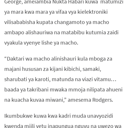
George, ameiambia Nukta Habari kuwa matumizi
ya mara kwa mara ya vifaa vya kielektroniki
vilisababisha kupata changamoto ya macho
ambapo alishauriwa na matabibu kutumia zaidi
vyakula vyenye lishe ya macho.
“Daktari wa macho alinishauri kula mboga za
majani hususan za kijani kibichi, samaki,
sharubati ya karoti, matunda na viazi vitamu…
baada ya takribani mwaka mmoja nilipata ahueni
na kuacha kuvaa miwani,” amesema Rodgers.
Ikumbukwe kuwa kwa kadri muda unavyozidi
kwenda miili yetu inapungua nguvu na uwezo wa