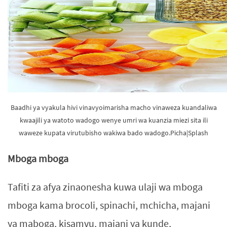
Baadhi ya vyakula hivi vinavyoimarisha macho vinaweza kuandaliwa
kwaajili ya watoto wadogo wenye umri wa kuanzia miezi sita ili
waweze kupata virutubisho wakiwa bado wadogo.Picha|Splash
Mboga mboga
Tafiti za afya zinaonesha kuwa ulaji wa mboga
mboga kama brocoli, spinachi, mchicha, majani
ya maboga, kisamvu, majani ya kunde,