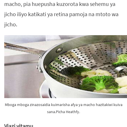
macho, pia huepusha kuzorota kwa sehemu ya
jicho iliyo katikati ya retina pamoja na mtoto wa
jicho.
Mboga mboga zinazosaidia kuimarisha afya ya macho hazitakiwi kuiva
sana.Picha Heathfy.
Viazi vitamu