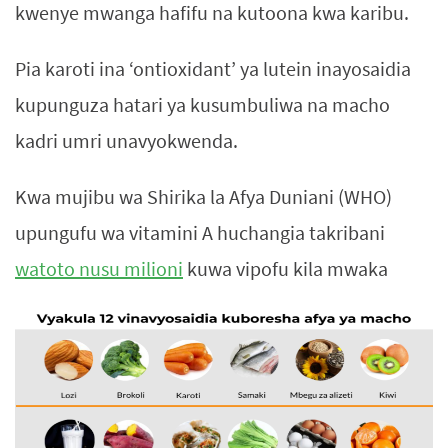
kwenye mwanga hafifu na kutoona kwa karibu.
Pia karoti ina ‘ontioxidant’ ya lutein inayosaidia
kupunguza hatari ya kusumbuliwa na macho
kadri umri unavyokwenda.
Kwa mujibu wa Shirika la Afya Duniani (WHO)
upungufu wa vitamini A huchangia takribani
watoto nusu milioni
kuwa vipofu kila mwaka