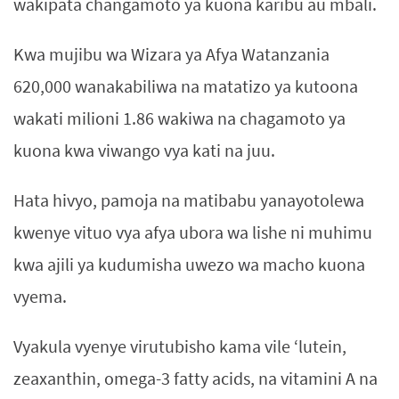
wakipata changamoto ya kuona karibu au mbali.
Kwa mujibu wa Wizara ya Afya Watanzania
620,000 wanakabiliwa na matatizo ya kutoona
wakati milioni 1.86 wakiwa na chagamoto ya
kuona kwa viwango vya kati na juu.
Hata hivyo, pamoja na matibabu yanayotolewa
kwenye vituo vya afya ubora wa lishe ni muhimu
kwa ajili ya kudumisha uwezo wa macho kuona
vyema.
Vyakula vyenye virutubisho kama vile ‘lutein,
zeaxanthin, omega-3 fatty acids, na vitamini A na