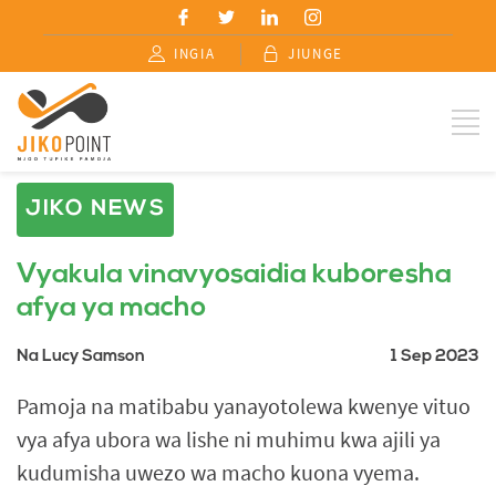
INGIA
JIUNGE
JIKO NEWS
Vyakula vinavyosaidia kuboresha
afya ya macho
Na Lucy Samson
1 Sep 2023
Pamoja na matibabu yanayotolewa kwenye vituo
vya afya ubora wa lishe ni muhimu kwa ajili ya
kudumisha uwezo wa macho kuona vyema.