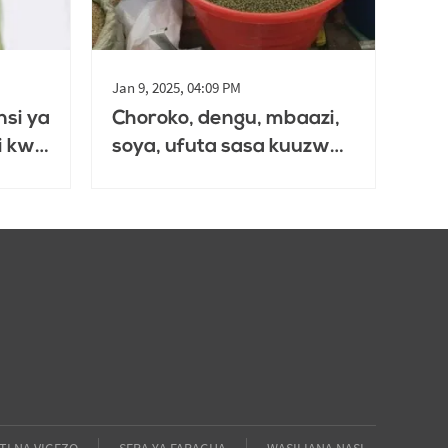
Jan 9, 2025, 04:09 PM
nsi ya
Choroko, dengu, mbaazi,
i kwa
soya, ufuta sasa kuuzwa
a
kidijitali