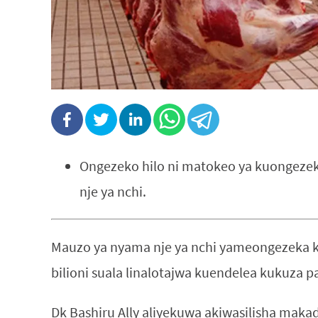
Ongezeko hilo ni matokeo ya kuongezek
nje ya nchi.
Mauzo ya nyama nje ya nchi yameongezeka kw
bilioni suala linalotajwa kuendelea kukuza pa
Dk Bashiru Ally aliyekuwa akiwasilisha maka