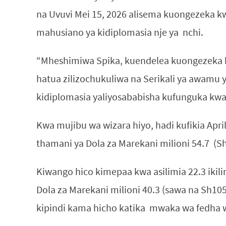
na Uvuvi Mei 15, 2026 alisema kuongezeka kw
mahusiano ya kidiplomasia nje ya nchi.
“Mheshimiwa Spika, kuendelea kuongezeka k
hatua zilizochukuliwa na Serikali ya awamu 
kidiplomasia yaliyosababisha kufunguka kwa f
Kwa mujibu wa wizara hiyo, hadi kufikia April
thamani ya Dola za Marekani milioni 54.7 (Sh
Kiwango hico kimepaa kwa asilimia 22.3 ikili
Dola za Marekani milioni 40.3 (sawa na Sh10
kipindi kama hicho katika mwaka wa fedha 