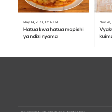
May 14, 2023, 12:37 PM
Nov 28,
Hatua kwa hatua mapishi
Vyaku
ya ndizi nyama
kuim
mtoto
miwil