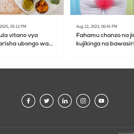
 2025, 05:12 PM
Aug 22, 2023, 06:41 PM
la vitano vya
Fahamu chanzo na ji
arisha ubongo wa
kujikinga na bawasir
 chini ya miaka
kutumia matunda n
i
chakula